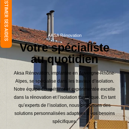
ESTIMER SES AIDES
AKSA Rénovation
Votre spécialiste
au quotidien
Aksa Rénovation
, implantée en
Auvergne-Rhône-
Alpes
, se
spécialise
dans les
travaux d’isolation
.
Notre équipe compétente et expérimentée excelle
dans la
rénovation et l’isolation thermique
. En tant
qu’experts de l’isolation, nous proposons des
solutions personnalisées
adaptées à vos besoins
spécifiques.